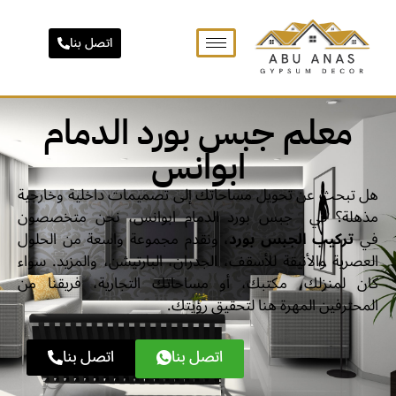
اتصل بنا
معلم جبس بورد الدمام
ابوانس
هل تبحث عن تحويل مساحاتك إلى تصميمات داخلية وخارجية
مذهلة؟ في جبس بورد الدمام ابوانس، نحن متخصصون
في
تركيب الجبس بورد
، ونقدم مجموعة واسعة من الحلول
العصرية والأنيقة للأسقف، الجدران، البارتيشن، والمزيد. سواء
كان لمنزلك، مكتبك، أو مساحاتك التجارية، فريقنا من
المحترفين المهرة هنا لتحقيق رؤيتك.
اتصل بنا
اتصل بنا