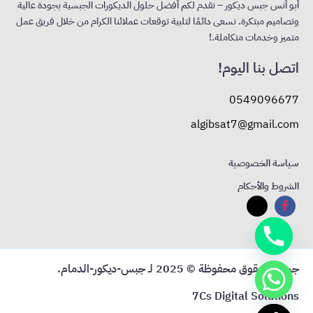
أبو أنس جبس ديكور – نقدم لكم أفضل حلول الديكورات الجبسية بجودة عالية
وتصاميم مبتكرة. نسعى دائمًا لتلبية توقعات عملائنا الكرام من خلال فريق عمل
متميز وخدمات متكاملة.!
اتصل بنا اليوم!
0549096677
algibsat7@gmail.com
سياسة الخصوصية
الشروط والأحكام
جميع الحقوق محفوظة © 2025 لـ جبس-ديكور-الدمام.
7Cs Digital Solutions