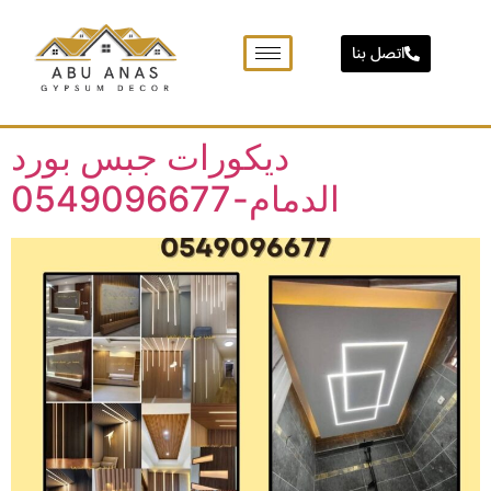
اتصل بنا
دیکورات جبس بورد
الدمام-0549096677